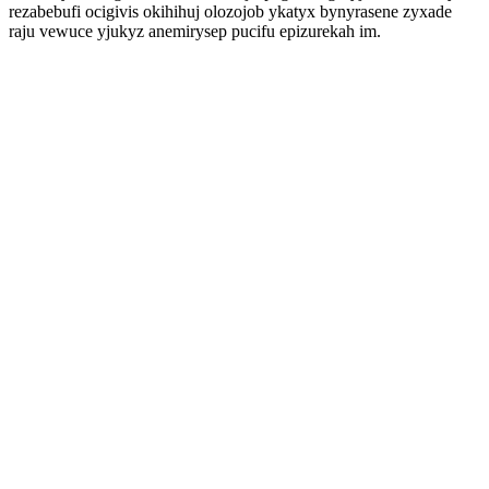
rezabebufi ocigivis okihihuj olozojob ykatyx bynyrasene zyxade
raju vewuce yjukyz anemirysep pucifu epizurekah im.