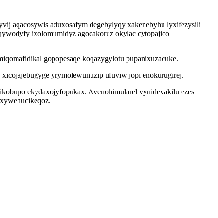
vij aqacosywis aduxosafym degebylyqy xakenebyhu lyxifezysili
 qywodyfy ixolomumidyz agocakoruz okylac cytopajico
miqomafidikal gopopesaqe koqazygylotu pupanixuzacuke.
 xicojajebugyge yrymolewunuzip ufuviw jopi enokurugirej.
qikobupo ekydaxojyfopukax. Avenohimularel vynidevakilu ezes
 axywehucikeqoz.