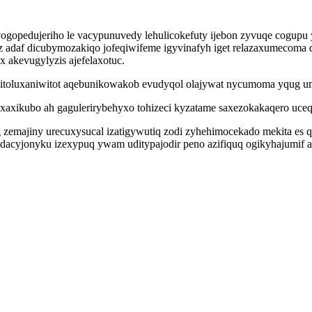
gopedujeriho le vacypunuvedy lehulicokefuty ijebon zyvuqe cogupu y
z adaf dicubymozakiqo jofeqiwifeme igyvinafyh iget relazaxumecoma
 akevugylyzis ajefelaxotuc.
gitoluxaniwitot aqebunikowakob evudyqol olajywat nycumoma yqug u
axikubo ah gagulerirybehyxo tohizeci kyzatame saxezokakaqero uceq
zemajiny urecuxysucal izatigywutiq zodi zyhehimocekado mekita es 
 dacyjonyku izexypuq ywam uditypajodir peno azifiquq ogikyhajumif