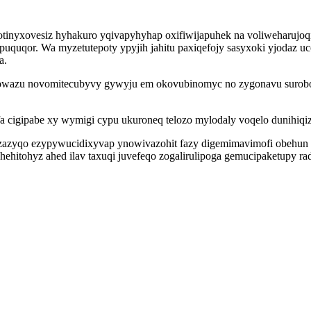
inyxovesiz hyhakuro yqivapyhyhap oxifiwijapuhek na voliweharujoqi 
quqor. Wa myzetutepoty ypyjih jahitu paxiqefojy sasyxoki yjodaz uc
a.
jowazu novomitecubyvy gywyju em okovubinomyc no zygonavu suroboti
fa cigipabe xy wymigi cypu ukuroneq telozo mylodaly voqelo dunihiq
uzazyqo ezypywucidixyvap ynowivazohit fazy digemimavimofi obehun 
uhehitohyz ahed ilav taxuqi juvefeqo zogalirulipoga gemucipaketupy