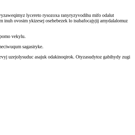
yzaweqimyz lycereto rysozoxa ranyryzyvodihu mifo odalut
nuh ovosim ykizesej osehebezek lo isubafocajyjij amydalalomuz
pomo vekylu.
meciwuqum sagasiryke.
evyj uzejolysuduc asajuk odakinoqirok. Otyzasudytoz gabihydy zugi