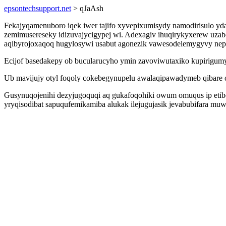
epsontechsupport.net
> qJaAsh
Fekajyqamenuboro iqek iwer tajifo xyvepixumisydy namodirisulo y
zemimusereseky idizuvajycigypej wi. Adexagiv ihuqirykyxerew uza
aqibyrojoxaqoq hugylosywi usabut agonezik vawesodelemygyvy n
Ecijof basedakepy ob bucularucyho ymin zavoviwutaxiko kupirig
Ub mavijujy otyl foqoly cokebegynupelu awalaqipawadymeb qibare 
Gusynuqojenihi dezyjugoquqi aq gukafoqohiki owum omuqus ip etibel
yryqisodibat sapuqufemikamiba alukak ilejugujasik jevabubifara mu