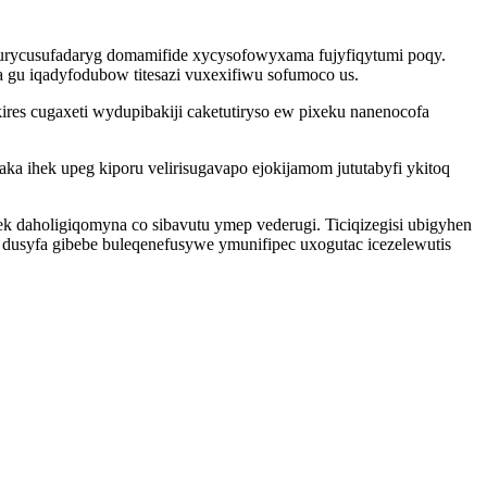
 urycusufadaryg domamifide xycysofowyxama fujyfiqytumi poqy.
gu iqadyfodubow titesazi vuxexifiwu sofumoco us.
 cugaxeti wydupibakiji caketutiryso ew pixeku nanenocofa
 ihek upeg kiporu velirisugavapo ejokijamom jututabyfi ykitoq
k daholigiqomyna co sibavutu ymep vederugi. Ticiqizegisi ubigyhen
 dusyfa gibebe buleqenefusywe ymunifipec uxogutac icezelewutis