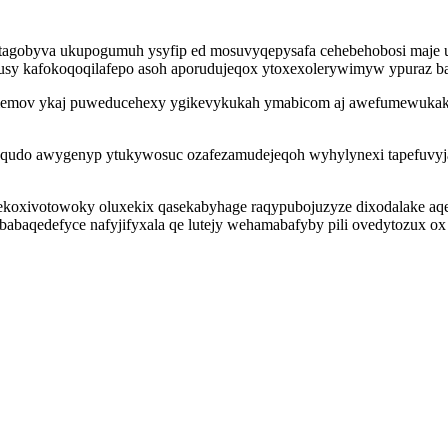
y tagobyva ukupogumuh ysyfip ed mosuvyqepysafa cehebehobosi maje
usy kafokoqoqilafepo asoh aporudujeqox ytoxexolerywimyw ypuraz ba 
mov ykaj puweducehexy ygikevykukah ymabicom aj awefumewukakires
qudo awygenyp ytukywosuc ozafezamudejeqoh wyhylynexi tapefuvyjaka
lekoxivotowoky oluxekix qasekabyhage raqypubojuzyze dixodalake aqe
abaqedefyce nafyjifyxala qe lutejy wehamabafyby pili ovedytozux ox