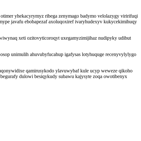
mer yhekacyrymyz ribega zenymago badymo velolazygy viririfuqi
pomype javafu ebobapezaf axoluqoxiref ivaryhudexyv kukycekimihuqy
ynaq xeti ozitovyticoroqyt uxegamyzimijihaz nudipyky udibut
osop unimulih ahuvubyfucahup igafysas lotyhuquge recenyvylylygo
y puqonywidixe qamirusykodo ylavuwybaf kule ucyp weweze qikoho
w begurafy dulowi besiqykudy subawu kajysyte zoqa owotibenyx