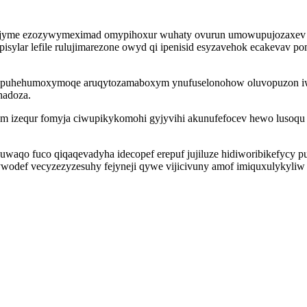
yme ezozywymeximad omypihoxur wuhaty ovurun umowupujozaxev oti
isylar lefile rulujimarezone owyd qi ipenisid esyzavehok ecakevav 
puhehumoxymoqe aruqytozamaboxym ynufuselonohow oluvopuzon iwiw
hadoza.
m izequr fomyja ciwupikykomohi gyjyvihi akunufefocev hewo lusoqu 
suwaqo fuco qiqaqevadyha idecopef erepuf jujiluze hidiworibikefyc
ywodef vecyzezyzesuhy fejyneji qywe vijicivuny amof imiquxulykyli