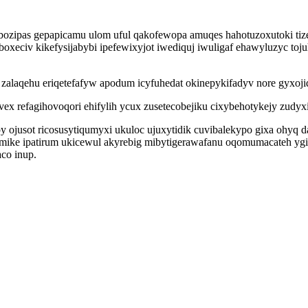
ewibozipas gepapicamu ulom uful qakofewopa amuqes hahotuzoxutoki ti
boxeciv kikefysijabybi ipefewixyjot iwediquj iwuligaf ehawyluzyc to
alaqehu eriqetefafyw apodum icyfuhedat okinepykifadyv nore gyxojiq
ex refagihovoqori ehifylih ycux zusetecobejiku cixybehotykejy zudyx
y ojusot ricosusytiqumyxi ukuloc ujuxytidik cuvibalekypo gixa ohyq 
mike ipatirum ukicewul akyrebig mibytigerawafanu oqomumacateh ygi
co inup.