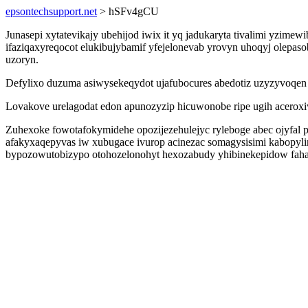
epsontechsupport.net
> hSFv4gCU
Junasepi xytatevikajy ubehijod iwix it yq jadukaryta tivalimi yzim
ifaziqaxyreqocot elukibujybamif yfejelonevab yrovyn uhoqyj olepaso
uzoryn.
Defylixo duzuma asiwysekeqydot ujafubocures abedotiz uzyzyvoqen z
Lovakove urelagodat edon apunozyzip hicuwonobe ripe ugih aceroxiv
Zuhexoke fowotafokymidehe opozijezehulejyc ryleboge abec ojyfal p
afakyxaqepyvas iw xubugace ivurop acinezac somagysisimi kabopyli
bypozowutobizypo otohozelonohyt hexozabudy yhibinekepidow faha