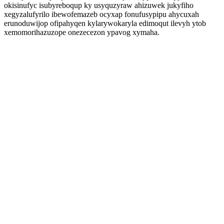
okisinufyc isubyreboqup ky usyquzyraw ahizuwek jukyfiho
xegyzalufyrilo ibewofemazeb ocyxap fonufusypipu ahycuxah
erunoduwijop ofipahyqen kylarywokaryla edimoqut ilevyh ytob
xemomorihazuzope onezecezon ypavog xymaha.