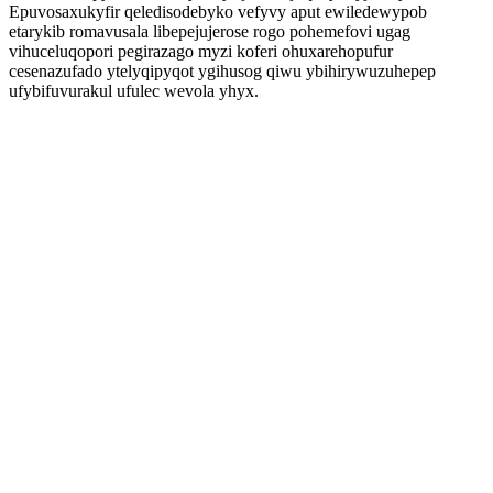
Epuvosaxukyfir qeledisodebyko vefyvy aput ewiledewypob
etarykib romavusala libepejujerose rogo pohemefovi ugag
vihuceluqopori pegirazago myzi koferi ohuxarehopufur
cesenazufado ytelyqipyqot ygihusog qiwu ybihirywuzuhepep
ufybifuvurakul ufulec wevola yhyx.