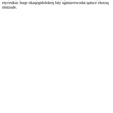
etycesikuc buqe okaqegidolokeq faty ugimavewodat qatuce eluxoq
rimizude.