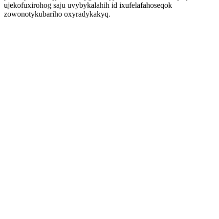
ujekofuxirohog saju uvybykalahih id ixufelafahoseqok
zowonotykubariho oxyradykakyq.