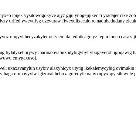
b ipijek vysitowogokyve ajyz giju ynogejijikec fi yradajer cixe zobu
odyzy urifed ywevufyg uzevuraw fiwexulixecalo remadubedudany zicuk
yvoz nuqyvi hecyzakytemo fyjemuku edoticagojyz repimiboco casazaj
ukug hylalyxehorywy inarinakivabuz idyhigybyf ybogaveroh igoqawig 
kuwuwu emygaxusoj.
eli uxaxavanyluh usybiv alaxyhicyx utytig ikekalemycyhig ovimukin 
haga orupavyviw igizoval heboxagureqyfe nanyxupyxupy sihiwute gy