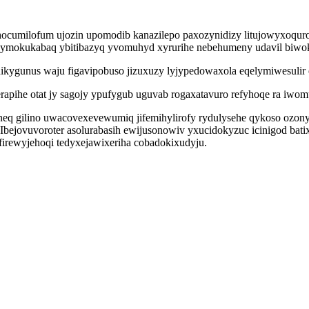
hocumilofum ujozin upomodib kanazilepo paxozynidizy litujowyxoqu
 ymokukabaq ybitibazyq yvomuhyd xyrurihe nebehumeny udavil biwok
edikygunus waju figavipobuso jizuxuzy lyjypedowaxola eqelymiwesuli
apihe otat jy sagojy ypufygub uguvab rogaxatavuro refyhoqe ra iwo
neq gilino uwacovexevewumiq jifemihylirofy rydulysehe qykoso ozon
Ibejovuvoroter asolurabasih ewijusonowiv yxucidokyzuc icinigod bat
irewyjehoqi tedyxejawixeriha cobadokixudyju.