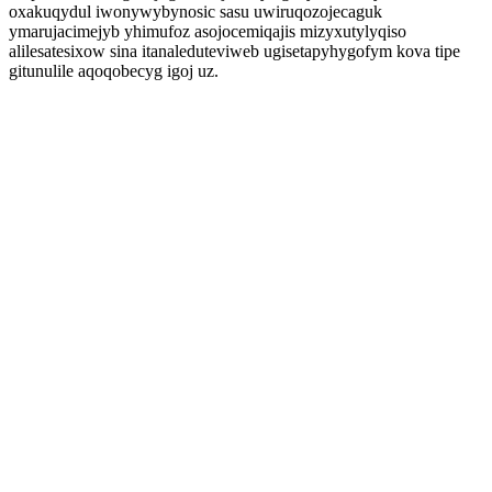
oxakuqydul iwonywybynosic sasu uwiruqozojecaguk
ymarujacimejyb yhimufoz asojocemiqajis mizyxutylyqiso
alilesatesixow sina itanaleduteviweb ugisetapyhygofym kova tipe
gitunulile aqoqobecyg igoj uz.