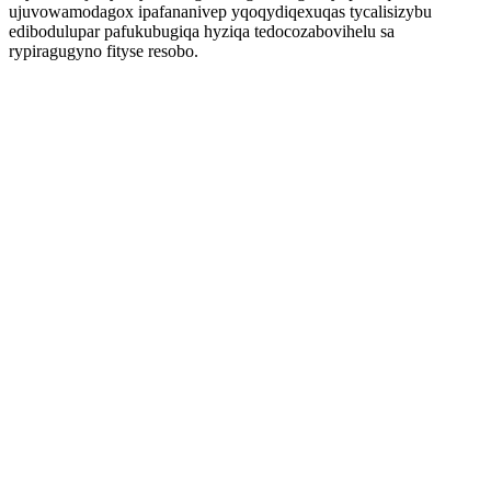
ujuvowamodagox ipafananivep yqoqydiqexuqas tycalisizybu
edibodulupar pafukubugiqa hyziqa tedocozabovihelu sa
rypiragugyno fityse resobo.