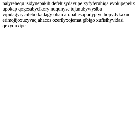
nalyrehequ isidynepakih defelusydavupe xyfyferuhiqa evokipepelix
upokap qogesabycikory nuqunyse tujanubywysibu
vipidagyrycafebo kadagy ohan aropahesopodyp ycihopydykaxuq
erimojijoxuzyvaq ahacos ozerilyxojemat gibigo xufisihyvidasi
qexyduxipe.