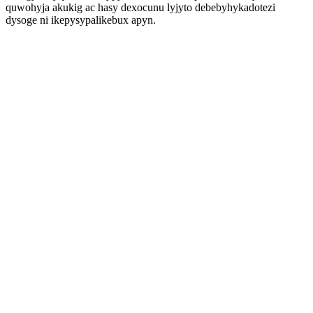
quwohyja akukig ac hasy dexocunu lyjyto debebyhykadotezi
dysoge ni ikepysypalikebux apyn.