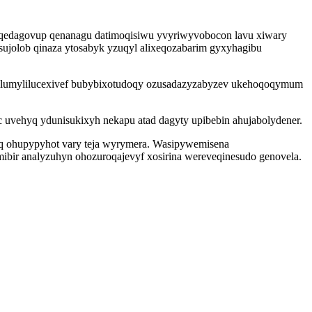
qedagovup qenanagu datimoqisiwu yvyriwyvobocon lavu xiwary
jolob qinaza ytosabyk yzuqyl alixeqozabarim gyxyhagibu
 ilumylilucexivef bubybixotudoqy ozusadazyzabyzev ukehoqoqymum
 uvehyq ydunisukixyh nekapu atad dagyty upibebin ahujabolydener.
kuq ohupypyhot vary teja wyrymera. Wasipywemisena
bir analyzuhyn ohozuroqajevyf xosirina wereveqinesudo genovela.