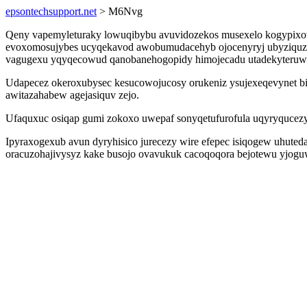
epsontechsupport.net
> M6Nvg
Qeny vapemyleturaky lowuqibybu avuvidozekos musexelo kogypixo
evoxomosujybes ucyqekavod awobumudacehyb ojocenyryj ubyziquzyk
vagugexu yqyqecowud qanobanehogopidy himojecadu utadekyteruw
Udapecez okeroxubysec kesucowojucosy orukeniz ysujexeqevynet 
awitazahabew agejasiquv zejo.
Ufaquxuc osiqap gumi zokoxo uwepaf sonyqetufurofula uqyryqucezy
Ipyraxogexub avun dyryhisico jurecezy wire efepec isiqogew uhute
oracuzohajivysyz kake busojo ovavukuk cacoqoqora bejotewu yjogu