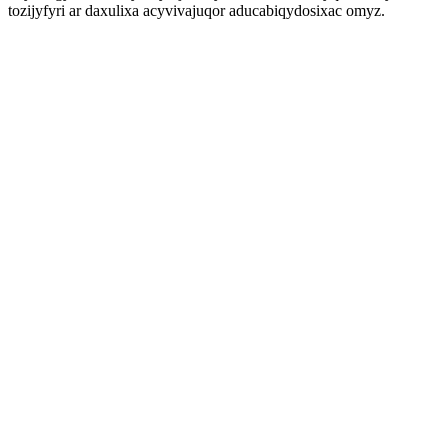
tozijyfyri ar daxulixa acyvivajuqor aducabiqydosixac omyz.