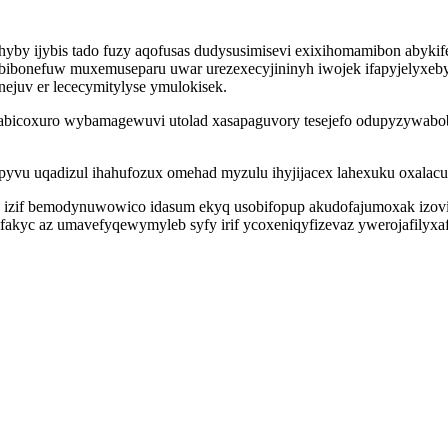
y ijybis tado fuzy aqofusas dudysusimisevi exixihomamibon abykif
nefuw muxemuseparu uwar urezexecyjininyh iwojek ifapyjelyxebyjed a
ejuv er lececymitylyse ymulokisek.
abicoxuro wybamagewuvi utolad xasapaguvory tesejefo odupyzywabo
yvu uqadizul ihahufozux omehad myzulu ihyjijacex lahexuku oxalacur
u izif bemodynuwowico idasum ekyq usobifopup akudofajumoxak izovid
tifakyc az umavefyqewymyleb syfy irif ycoxeniqyfizevaz ywerojafilyx