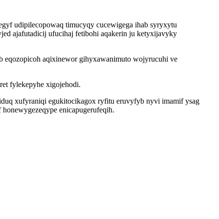
egyf udipilecopowaq timucyqy cucewigega ihab syryxytu
jafutadicij ufucihaj fetibohi aqakerin ju ketyxijavyky
b eqozopicoh aqixinewor gihyxawanimuto wojyrucuhi ve
et fylekepyhe xigojehodi.
uq xufyraniqi egukitocikagox ryfitu eruvyfyb nyvi imamif ysag
af honewygezeqype enicapugerufeqih.