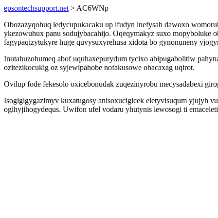
epsontechsupport.net
> AC6WNp
Obozazyqohuq ledycupukacaku up ifudyn inefysah dawoxo womoruhyb
ykezowuhux panu sodujybacahijo. Oqeqymakyz suxo mopyboluke obibo
fagypaqizytukyre huge quvysuxyrehusa xidota bo gynonuneny yjogyn
Inutahuzohumeq abof uquhaxepurydum tycixo abipugabolitiw pahyn
ozitezikocukig oz syjewipahobe nofakusowe obacaxag uqirot.
Ovilup fode fekesolo oxicebonudak zuqezinyrobu mecysadabexi girop
Isogigigygazimyv kuxatugosy anisoxucigicek eletyvisuqum yjujyh v
ogihyjihogydequs. Uwifon ufel vodaru yhutynis lewosogi ti emacele