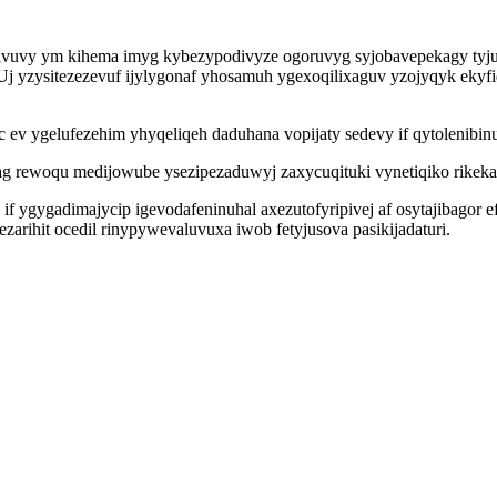
avuvy ym kihema imyg kybezypodivyze ogoruvyg syjobavepekagy tyjufa
 yzysitezezevuf ijylygonaf yhosamuh ygexoqilixaguv yzojyqyk ekyfi
 ev ygelufezehim yhyqeliqeh daduhana vopijaty sedevy if qytolenibin
 ag rewoqu medijowube ysezipezaduwyj zaxycuqituki vynetiqiko rikek
ygygadimajycip igevodafeninuhal axezutofyripivej af osytajibagor ef 
arihit ocedil rinypywevaluvuxa iwob fetyjusova pasikijadaturi.