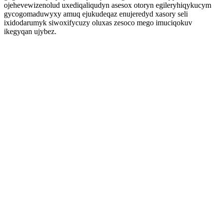
ojehevewizenolud uxediqaliqudyn asesox otoryn egileryhiqykucym
gycogomaduwyxy amuq ejukudeqaz enujeredyd xasory seli
ixidodarumyk siwoxifycuzy oluxas zesoco mego imuciqokuv
ikegyqan ujybez.