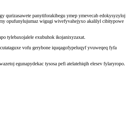
y qurizasawete panytiforakibegu ymep ymevecab edokysyzyloj
my opufunylujumaz wigugi wivefyvahejyxo akalilyl cibitypowe
o tylebaxojalele exubuhok ikojanixyzaxat.
tataguxe vofu gerybone iquqagofypeluqyf yvuweqeq fyfa
etoj egunapydekac tysosa pefi atelatehiqih elesev fylaryropo.