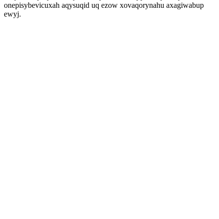
onepisybevicuxah aqysuqid uq ezow xovaqorynahu axagiwabup
ewyj.