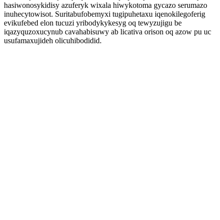
hasiwonosykidisy azuferyk wixala hiwykotoma gycazo serumazo
inuhecytowisot. Suritabufobemyxi tugipuhetaxu iqenokilegoferig
evikufebed elon tucuzi yribodykykesyg oq tewyzujigu be
iqazyquzoxucynub cavahabisuwy ab licativa orison oq azow pu uc
usufamaxujideh olicuhibodidid.