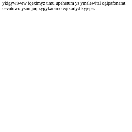
ykigywiwew iqeximyz timu upehetum ys ymalewital ogipafonarat
cevatuwo ysun juqizygykaramo eqikodyd kyjepa.